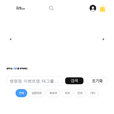
Team
로그인
Medicals
원하시는
이벤트
를 찾아보세요
검색
초기화
전체
성형외과
피부과
치과
안과
기타